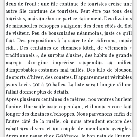
deux de front : une file continue de touristes croise une
autre file continue de touristes. Peut être pas tous des
touristes, mais une bonne part certainement. Des dizaines
de minuscules échoppes s'alignent des deux côtés du flot
de visiteur. Peu de bousculades néanmoins, juste ce qu'il
faut. Des propositions à la sauvette de cidiroms, music
cidi... Des centaines de chemises kitch, de vêtements «
traditionnels », de surplus d'usine, des habits de grande
marque d'origine imprécise suspendus au milieu
d'improbables costumes mal taillés. Des kilo de blouson
de sports d'hiver, des couettes. D'apparemment véritables
jeans Levi's 501 à 50 balles. La liste serait longue s'il me
fallait donner plus de détails.
A
près plusieurs centaines de mètres, nos ventres hurlent
famine. Une seule issue cependant, et il nous encore faut
longer des dizaines d'échoppes. Nous parvenons enfin de
l'autre côté de la ruelle, où nous attendent encore des
rabatteurs divers et un couple de mendiants aveugles.
Après une pause chez
Délifrance
, le bon pain de France,