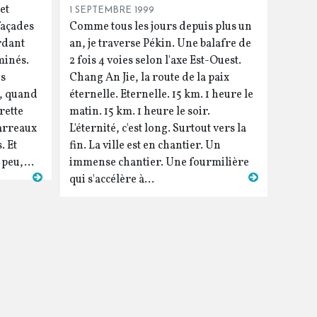
et
1 SEPTEMBRE 1999
façades
Comme tous les jours depuis plus un
rdant
an, je traverse Pékin. Une balafre de
minés.
2 fois 4 voies selon l'axe Est-Ouest.
es
Chang An Jie, la route de la paix
t, quand
éternelle. Eternelle. 15 km. 1 heure le
rette
matin. 15 km. 1 heure le soir.
arreaux
L'éternité, c'est long. Surtout vers la
. Et
fin. La ville est en chantier. Un
peu,...
immense chantier. Une fourmilière
qui s'accélère à...