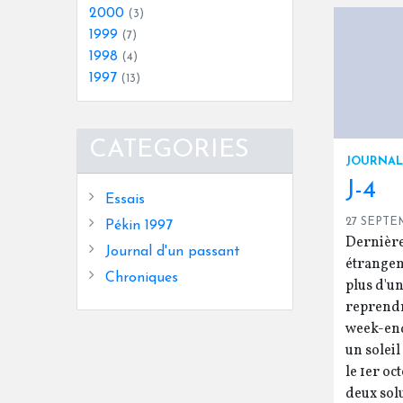
2000
(3)
1999
(7)
1998
(4)
1997
(13)
CATEGORIES
JOURNAL
J-4
Essais
27 SEPTE
Pékin 1997
Dernière 
Journal d'un passant
étrangem
Chroniques
plus d'u
reprendr
week-end 
un soleil
le 1er oc
deux solut