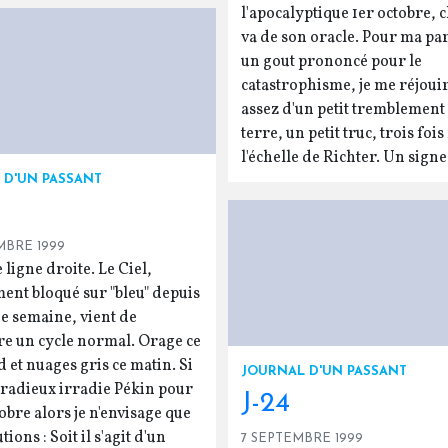
l'apocalyptique 1er octobre, 
va de son oracle. Pour ma par
un gout prononcé pour le
catastrophisme, je me réjoui
assez d'un petit tremblement
terre, un petit truc, trois fois
l'échelle de Richter. Un signe 
 D'UN PASSANT
MBRE 1999
ligne droite. Le Ciel,
ent bloqué sur "bleu" depuis
ne semaine, vient de
e un cycle normal. Orage ce
et nuages gris ce matin. Si
JOURNAL D'UN PASSANT
 radieux irradie Pékin pour
J-24
tobre alors je n'envisage que
ions : Soit il s'agit d'un
7 SEPTEMBRE 1999