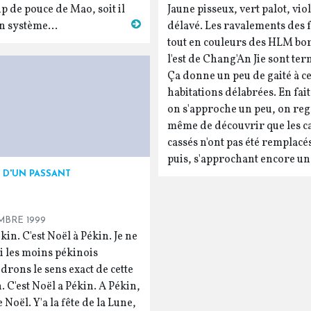
p de pouce de Mao, soit il
Jaune pisseux, vert palot, viol
un système...
délavé. Les ravalements des 
tout en couleurs des HLM bo
l'est de Chang'An Jie sont ter
Ça donne un peu de gaité à c
habitations délabrées. En fai
on s'approche un peu, on reg
même de découvrir que les c
cassés n'ont pas été remplacés
puis, s'approchant encore un 
 D'UN PASSANT
MBRE 1999
n. C'est Noël à Pékin. Je ne
si les moins pékinois
rons le sens exact de cette
'est Noël a Pékin. A Pékin,
e Noël. Y'a la fête de la Lune,