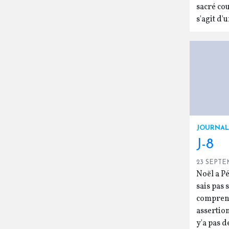
sacré cou
s'agit d'
JOURNAL
J-8
23 SEPTE
Noël a Péki
sais pas 
comprend
assertion. C
y'a pas d