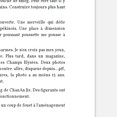
couche de smog. Peut-etre faut-il y
ains. Construire toujours plus haut
uverte. Une merveille qui défie
x pékinois. Une place à dimension
r poussant poussette me pousse à
armes. Je n'en crois pas mes yeux,
e. Plus tard, dans un magazine,
 des Champs Elysées. Deux photos
a contre-allée, disparue depuis...pff,
ures, la photo a au moins 15 ans.
t.
ong de ChanAn Jie. Des figurants ont
 fonctionnement.
e un coup de fouet à l'aménagement