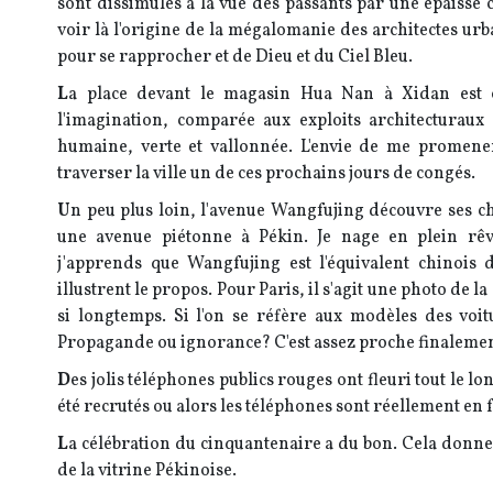
sont dissimulés à la vue des passants par une épaisse 
voir là l'origine de la mégalomanie des architectes urb
pour se rapprocher et de Dieu et du Ciel Bleu.
L
a place devant le magasin Hua Nan à Xidan est o
l'imagination, comparée aux exploits architecturau
humaine, verte et vallonnée. L'envie de me promene
traverser la ville un de ces prochains jours de congés.
U
n peu plus loin, l'avenue Wangfujing découvre ses ch
une avenue piétonne à Pékin. Je nage en plein rêv
j'apprends que Wangfujing est l'équivalent chinois
illustrent le propos. Pour Paris, il s'agit une photo de l
si longtemps. Si l'on se réfère aux modèles des voit
Propagande ou ignorance? C'est assez proche finalemen
D
es jolis téléphones publics rouges ont fleuri tout le l
été recrutés ou alors les téléphones sont réellement en
L
a célébration du cinquantenaire a du bon. Cela donn
de la vitrine Pékinoise.