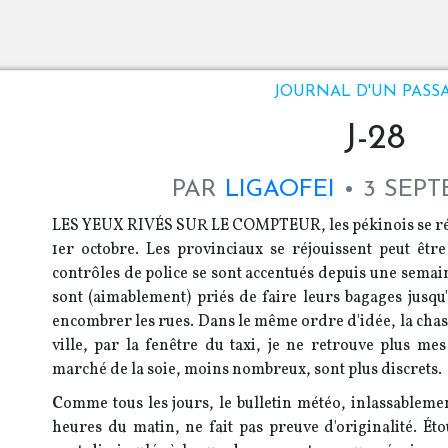
JOURNAL D'UN PASS
J-28
PAR
LIGAOFEI
3 SEPT
LES YEUX RIVÉS SUR LE COMPTEUR,
les pékinois se r
1er octobre. Les provinciaux se réjouissent peut être
contrôles de police se sont accentués depuis une semain
sont (aimablement) priés de faire leurs bagages jusqu'
encombrer les rues. Dans le même ordre d'idée, la chass
ville, par la fenêtre du taxi, je ne retrouve plus mes
marché de la soie, moins nombreux, sont plus discrets.
C
omme tous les jours, le bulletin météo, inlassablemen
heures du matin, ne fait pas preuve d'originalité. Ét